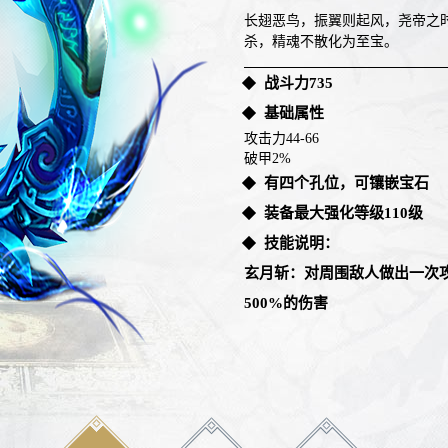
长翅恶鸟，振翼则起风，尧帝之
杀，精魂不散化为至宝。
战斗力735
基础属性
攻击力44-66
破甲2%
有四个孔位，可镶嵌宝石
装备最大强化等级110级
技能说明：
玄月斩：对周围敌人做出一次
500%的伤害