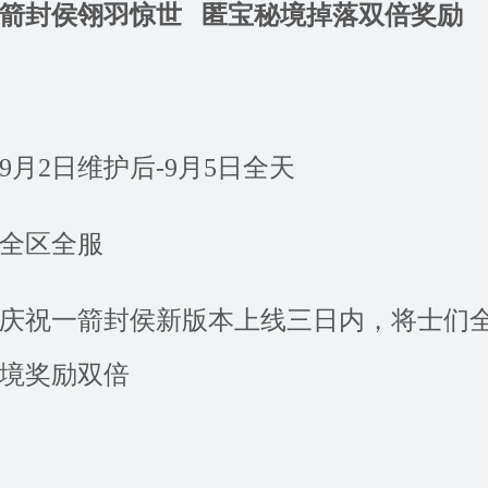
一箭封侯翎羽惊世
匿宝秘境掉落双倍奖励
9月2日维护后-9月5日全天
全区全服
庆祝一箭封侯新版本上线三日内，将士们
境奖励双倍