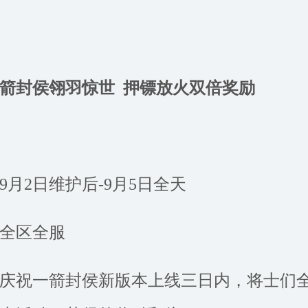
一箭封侯翎羽惊世
押镖放火双倍奖励
9月2日维护后-9月5日全天
全区全服
庆祝一箭封侯新版本上线三日内，将士们