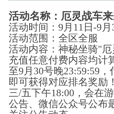
活动名称：厄灵战车来
活动时间：9月11日-9月
活动范围：全区全服
活动内容：神秘坐骑"厄
充值任意付费内容均计
至9月30号晚23:59:
即可获得对应排名奖励！
三/五下午18:00，会
公告、微信公众号公布