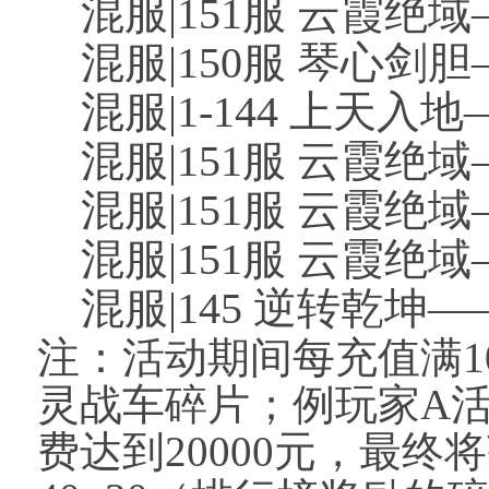
混服|151服 云霞绝
混服|150服 琴心剑
混服|1-144 上天入
混服|151服 云霞绝
混服|151服 云霞绝
混服|151服 云霞绝域
混服|145 逆转乾坤
注：活动期间每充值满10
灵战车碎片；例玩家A活
费达到20000元，最终